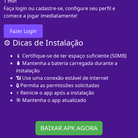
1 min
Faça login ou cadastre-se, configure seu perfil e
comece a jogar imediatamente!
Fazer Login
⚙️ Dicas de Instalação
📱 Certifique-se de ter espaço suficiente (50MB)
🔋 Mantenha a bateria carregada durante a
instalação
📶 Use uma conexão estável de internet
🔒 Permita as permissões solicitadas
⚡ Reinicie o app após a instalação
🎯 Mantenha o app atualizado
BAIXAR APK AGORA