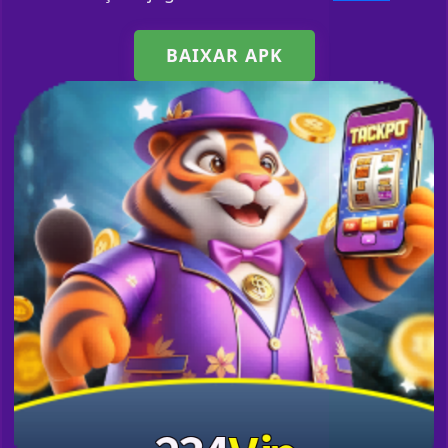
BAIXAR APK