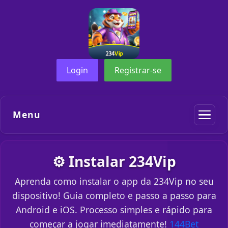
Login
Registrar-se
Menu
⚙️ Instalar 234Vip
Aprenda como instalar o app da 234Vip no seu
dispositivo! Guia completo e passo a passo para
Android e iOS. Processo simples e rápido para
começar a jogar imediatamente!
144Bet