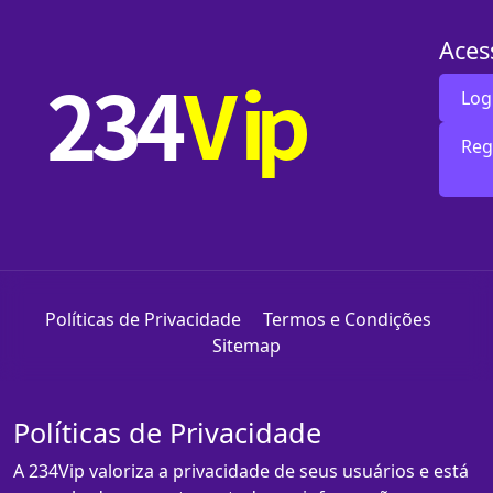
Aces
Log
Reg
Políticas de Privacidade
Termos e Condições
Sitemap
Políticas de Privacidade
A 234Vip valoriza a privacidade de seus usuários e está